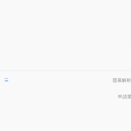
:::
螢幕解析度
申請業務