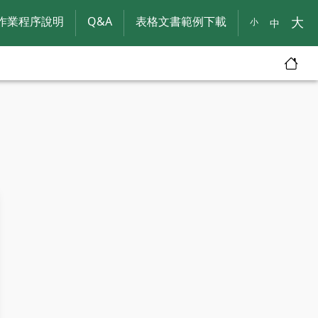
作業程序說明
Q&A
表格文書範例下載
大
小
中