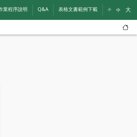
作業程序說明
Q&A
表格文書範例下載
大
小
中