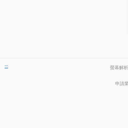
:::
螢幕解析度
申請業務